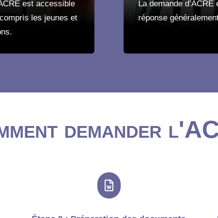
 l’ACRE est accessible
La demande d’ACRE es
 compris les jeunes et
réponse généralement
ons.
mment demander l'A
