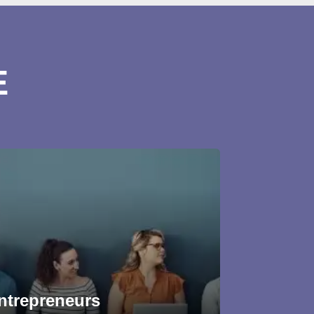
E
ntrepreneurs