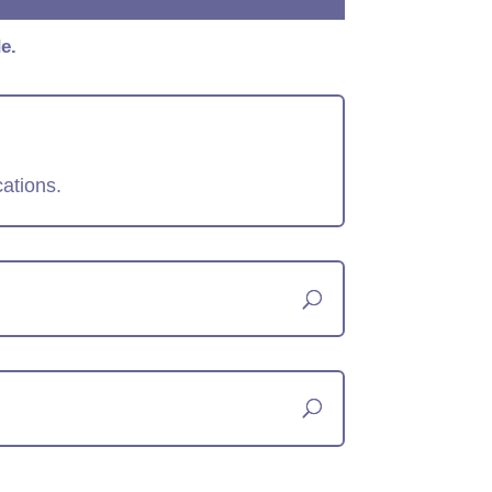
e.
cations.