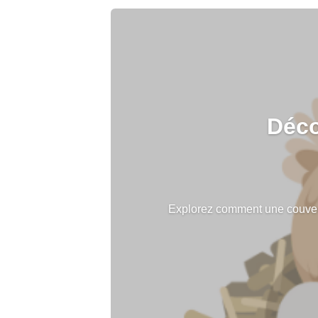
Déco
Explorez comment une couveuse